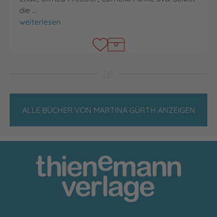
die …
Das Vorlesebuch für kleine starke Helden
weiterlesen
ALLE BÜCHER VON MARTINA GÜRTH ANZEIGEN