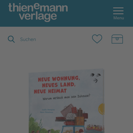
Menu
Suchbegriff eingeben