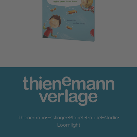
Können Fischstäbchen schwimmen?
Thienemann
•
Esslinger
•
Planet!
•
Gabriel
•
Aladin
•
Loomlight