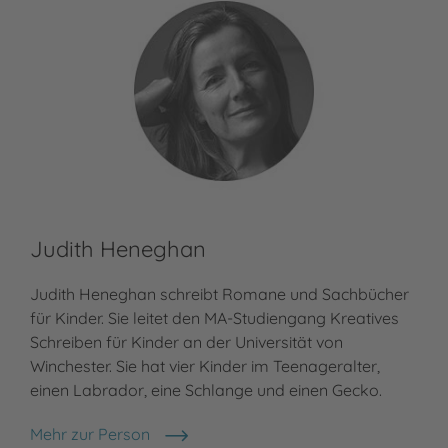
Judith Heneghan
Kr
Judith Heneghan schreibt Romane und Sachbücher
Kri
für Kinder. Sie leitet den MA-Studiengang Kreatives
Zuv
Schreiben für Kinder an der Universität von
im 
Winchester. Sie hat vier Kinder im Teenageralter,
kin
einen Labrador, eine Schlange und einen Gecko.
Tex
Mehr zur Person
Meh
Judith Heneghan
Kri