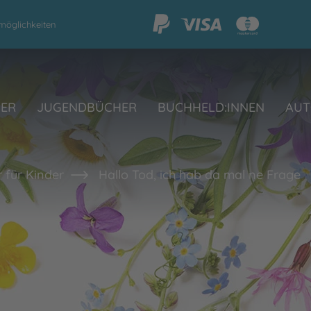
möglichkeiten
HER
JUGENDBÜCHER
BUCHHELD:INNEN
AUT
 für Kinder
Hallo Tod, ich hab da mal ne Frage