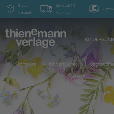
Gratis
Lieferzeit 1-3
Bezahl
Versand*
Werktage**
KINDERBÜC
Startseite
Kinderbücher
Sachbücher