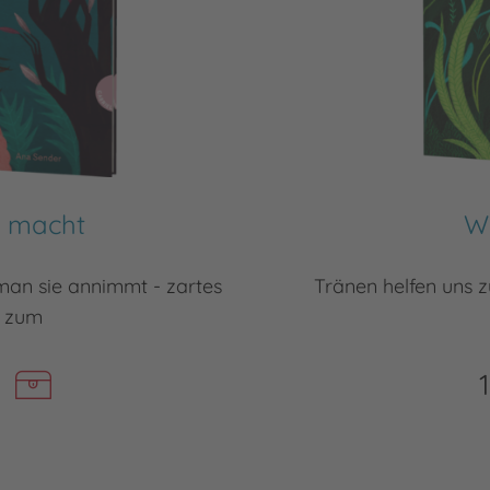
t macht
W
man sie annimmt - zartes
Tränen helfen uns z
s zum