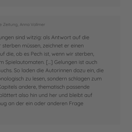
e Layer
e Zeitung, Anna Vollmer
 Layer hat nach dem Studium der
ungen sind witzig: als Antwort auf die
anistik, Romanistik und
 sterben müssen, zeichnet er einen
inamerikanistik im Kulturbereich und
uf die, ob es Pech ist, wenn wir sterben,
erlag gearbeitet, bis sie sich als
 Spielautomaten. [...] Gelungen ist auch
raturübersetzerin selbstständig
chs. So laden die Autorinnen dazu ein, die
cht hat. Für ihre Übersetzungen hat
onologisch zu lesen, sondern schlagen zum
mehrere…
Kapitels andere, thematisch passende
lättert also hin und her und bleibt auf
 zur Person
ug an der ein oder anderen Frage
 Layer