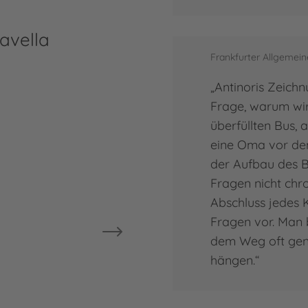
avella
Ils
Frankfurter Allgemein
Ilse
„Antinoris Zeichn
Germ
Frage, warum wir
Late
überfüllten Bus, a
im V
eine Oma vor dem
Lite
der Aufbau des Bu
gema
Fragen nicht chr
sie 
Abschluss jedes 
Fragen vor. Man b
Mehr
dem Weg oft gen
Ilse
hängen.“