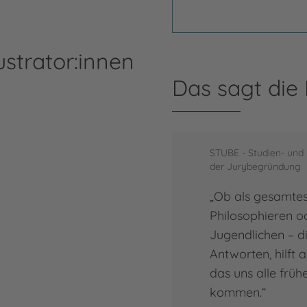
ustrator:innen
Das sagt die
And
STUBE - Studien- und 
der Jurybegründung
Mehr
„Ob als gesamtes
Andr
Philosophieren o
Jugendlichen – di
Antworten, hilft 
das uns alle früh
kommen.“