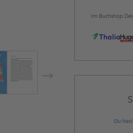
Im Buchshop Dein
Bild vergrößern
Bild ve
S
Du hast