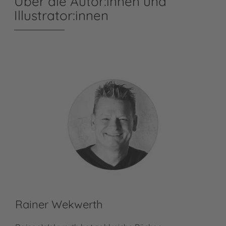
Über die Autor:innen und
Illustrator:innen
Rainer Wekwerth
Fr