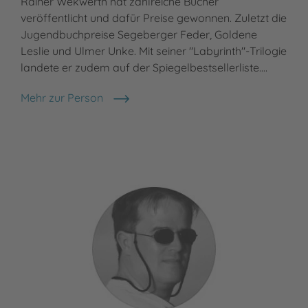
Rainer Wekwerth hat zahlreiche Bücher
Meh
Fra
veröffentlicht und dafür Preise gewonnen. Zuletzt die
Jugendbuchpreise Segeberger Feder, Goldene
Leslie und Ulmer Unke. Mit seiner "Labyrinth"-Trilogie
landete er zudem auf der Spiegelbestsellerliste.…
Mehr zur Person
Rainer Wekwerth