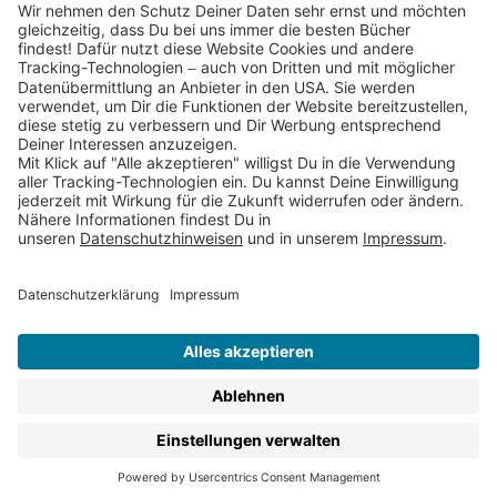
Partnerprogramm (Affiliate)
Folge uns auf
* Versandkostenfrei ab 9,00 € Bestellwert innerhalb
Deutschlands
** Lieferzeit 1-3 Werktage innerhalb Deutschlands
Thienemann-Esslinger Verlag GmbH, Blumenstraße 36, D-70182
Stuttgart
BESTELLUNG WIDERRUFEN