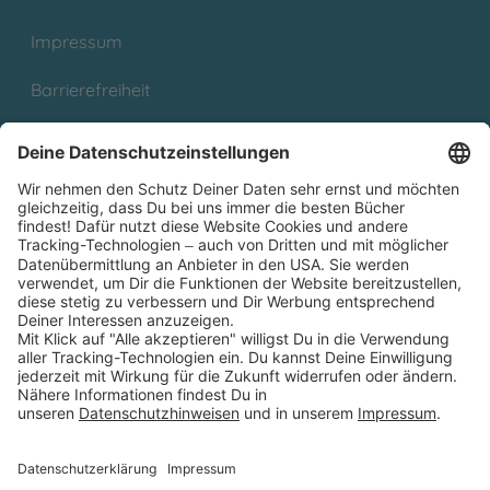
Impressum
Barrierefreiheit
Cookies
Partnerprogramm (Affiliate)
Folge uns auf
* Versandkostenfrei ab 9,00 € Bestellwert innerhalb
Deutschlands
** Lieferzeit 1-3 Werktage innerhalb Deutschlands
Thienemann-Esslinger Verlag GmbH, Blumenstraße 36, D-70182