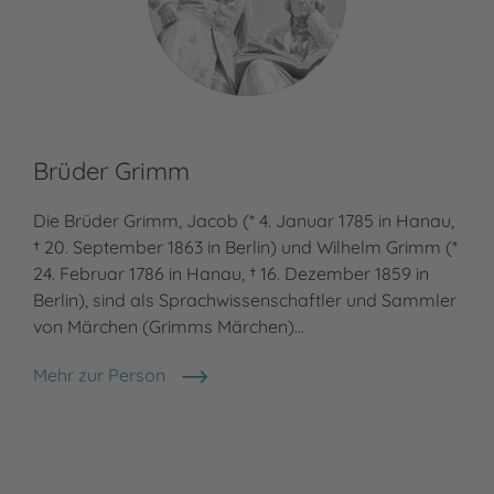
Brüder Grimm
He
Die Brüder Grimm, Jacob (* 4. Januar 1785 in Hanau,
Hei
† 20. September 1863 in Berlin) und Wilhelm Grimm (*
Fac
24. Februar 1786 in Hanau, † 16. Dezember 1859 in
sei
Berlin), sind als Sprachwissenschaftler und Sammler
zah
von Märchen (Grimms Märchen)…
aus
Mehr zur Person
Meh
Brüder Grimm
Hei