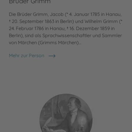
Brüder Grimm
An
Die Brüder Grimm, Jacob (* 4. Januar 1785 in Hanau,
Ann
† 20. September 1863 in Berlin) und Wilhelm Grimm (*
und
24. Februar 1786 in Hanau, † 16. Dezember 1859 in
Ill
Berlin), sind als Sprachwissenschaftler und Sammler
Des
von Märchen (Grimms Märchen)…
Ani
Mal
Mehr zur Person
Brüder Grimm
Meh
An