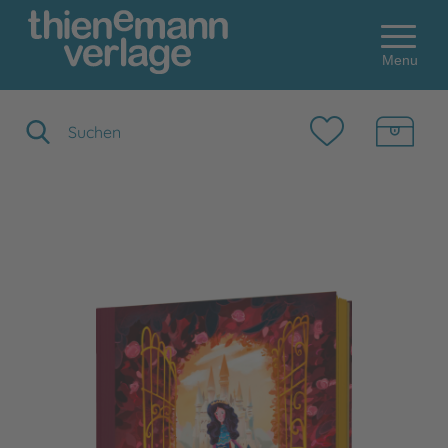
Menu
Suchbegriff eingeben