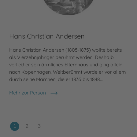
Hans Christian Andersen
Ul
Hans Christian Andersen (1805-1875) wollte bereits
als Vierzehnjähriger berühmt werden. Deshalb
In 
verließ er sein ärmliches Elternhaus und ging allein
Sau
nach Kopenhagen. Weltberühmt wurde er vor allem
Art
durch seine Märchen, die er 1835 bis 1848…
Inz
Kin
Mehr zur Person
Hans Christian Andersen
Meh
Ulr