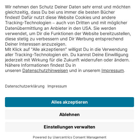
Partnerprogramm (Affiliate)
Folge uns auf
* Versandkostenfrei ab 9,00 € Bestellwert innerhalb
Deutschlands
** Lieferzeit 1-3 Werktage innerhalb Deutschlands
Thienemann-Esslinger Verlag GmbH, Blumenstraße 36, D-70182
Stuttgart
BESTELLUNG WIDERRUFEN