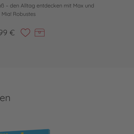
ß – den Alltag entdecken mit Max und
Mein ers
Mia! Robustes
99 €
ren