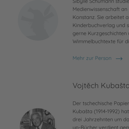
Sibylle Schumann studie
Medienwissenschaft an 
Konstanz. Sie arbeitet a
Kinderbuchverlag und s
gerne Kurzgeschichten
Wimmelbuchtexte für die
Mehr zur Person
Sibylle Schumann
Vojtěch Kubašt
Der tschechische Papier
Kubašta (1914-1992) hat
drei Jahrzehnten um d
up-Bücher verdient gem