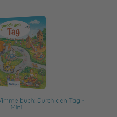
 Wimmelbuch: Durch den Tag -
Mein 
Mini