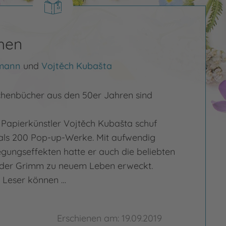
hen
umann
und
Vojtěch Kubašta
henbücher aus den 50er Jahren sind
 Papierkünstler Vojtěch Kubašta schuf
als 200 Pop-up-Werke. Mit aufwendig
gungseffekten hatte er auch die beliebten
der Grimm zu neuem Leben erweckt.
 Leser können …
Erschienen am: 19.09.2019