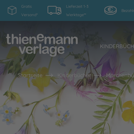
Gratis
Lieferzeit 1-3
Bezahl
Versand*
Werktage**
KINDERBÜC
Startseite
Kinderbücher
Märchenbüc