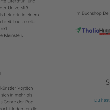
rte Literatur- und
der Universität
Im Buchshop Dein
ls Lektorin in einem
chreibt auch selbst
 und
 Kleinsten.
a
S
künstler Vojtěch
 sich in mehr als
Du hast
as Genre der Pop-
acht, indem er die