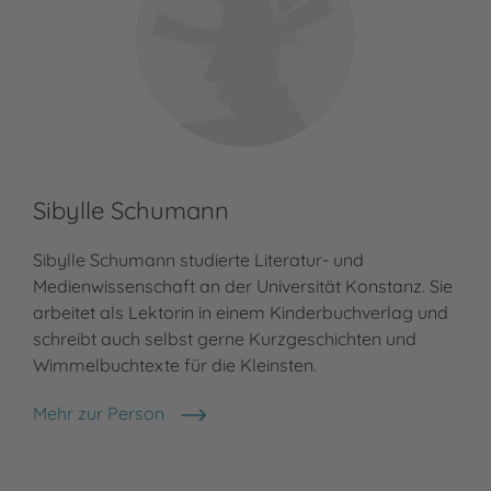
Sibylle Schumann
Lu
Sibylle Schumann studierte Literatur- und
Luc
Medienwissenschaft an der Universität Konstanz. Sie
in 
arbeitet als Lektorin in einem Kinderbuchverlag und
Urs
schreibt auch selbst gerne Kurzgeschichten und
und
Wimmelbuchtexte für die Kleinsten.
Kin
Mehr zur Person
Meh
Sibylle Schumann
Luc