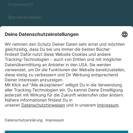
Impressum
Barrierefreiheit
Cookies
Partnerprogramm (Affiliate)
Folge uns auf
* Versandkostenfrei ab 9,00 € Bestellwert innerhalb
Deutschlands
** Lieferzeit 1-3 Werktage innerhalb Deutschlands
Thienemann-Esslinger Verlag GmbH, Blumenstraße 36, D-70182
Stuttgart