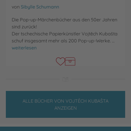
von
Sibylle Schumann
Die Pop-up-Märchenbücher aus den 50er Jahren
sind zurück!
Der tschechische Papierkünstler Vojtěch Kubašta
schuf insgesamt mehr als 200 Pop-up-Werke. …
Rotkäppchen
weiterlesen
ALLE BÜCHER VON VOJTĚCH KUBAŠTA
ANZEIGEN