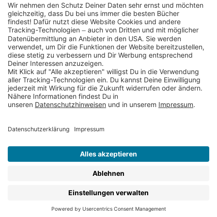
Partnerprogramm (Affiliate)
Folge uns auf
* Versandkostenfrei ab 9,00 € Bestellwert innerhalb
Deutschlands
** Lieferzeit 1-3 Werktage innerhalb Deutschlands
Thienemann-Esslinger Verlag GmbH, Blumenstraße 36, D-70182
Stuttgart
BESTELLUNG WIDERRUFEN