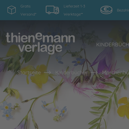
Gratis
Lieferzeit 1-3
Bezahl
Versand*
Werktage**
KINDERBÜC
Startseite
Kinderbücher
Märchenbüc