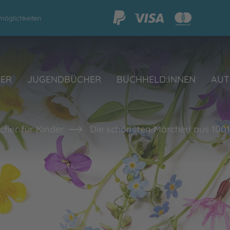
möglichkeiten
HER
JUGENDBÜCHER
BUCHHELD:INNEN
AUT
her für Kinder
Die schönsten Märchen aus 100