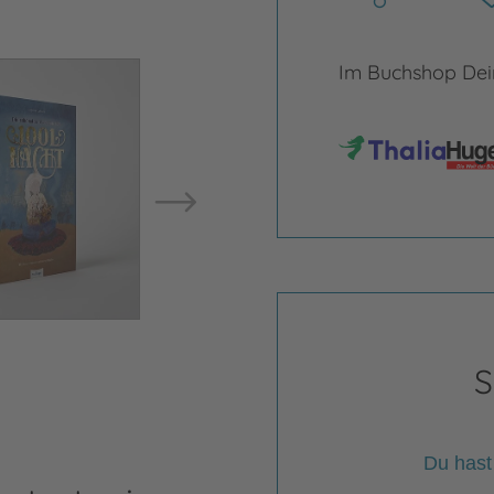
Im Buchshop Dein
Bild vergrößern
Bild ve
S
Du hast