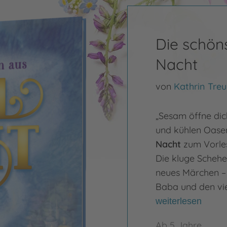
Die schön
Nacht
von
Kathrin Tre
„Sesam öffne dic
und kühlen Oasen
Nacht
zum Vorle
Die kluge Schehe
neues Märchen –
Baba und den vie
weiterlesen
Ab 5 Jahre