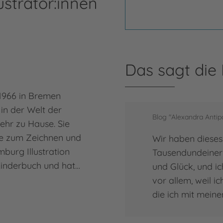
ustrator:innen
Das sagt die
1966 in Bremen
 in der Welt der
Blog "Alexandra Antip
hr zu Hause. Sie
be zum Zeichnen und
Wir haben dieses 
urg Illustration
Tausendundeiner
inderbuch und hat…
und Glück, und i
vor allem, weil ic
die ich mit mein