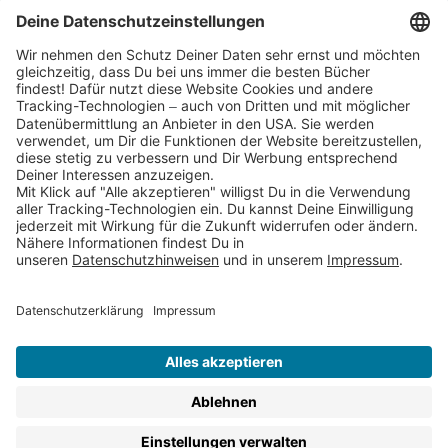
Cookies
Partnerprogramm (Affiliate)
Folge uns auf
* Versandkostenfrei ab 9,00 € Bestellwert innerhalb
Deutschlands
** Lieferzeit 1-3 Werktage innerhalb Deutschlands
Thienemann-Esslinger Verlag GmbH, Blumenstraße 36, D-70182
Stuttgart
BESTELLUNG WIDERRUFEN