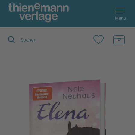
Menu
Suchbegriff eingeben