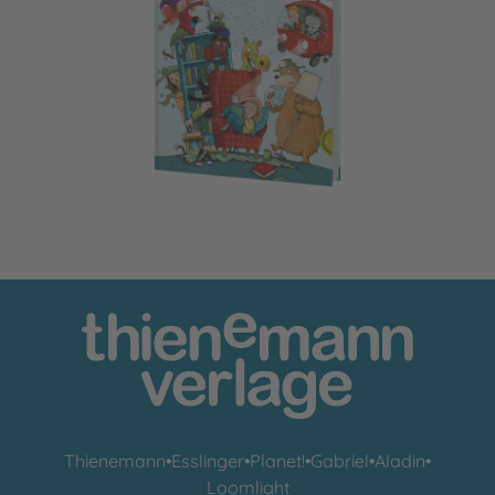
Das große Geschichtenfest
Thienemann
•
Esslinger
•
Planet!
•
Gabriel
•
Aladin
•
Loomlight