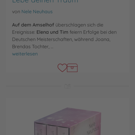
von
Nele Neuhaus
Auf dem Amselhof
überschlagen sich die
Ereignisse:
Elena und Tim
feiern Erfolge bei den
Deutschen Meisterschaften, während Joana,
Brendas Tochter, …
Lebe deinen Traum
weiterlesen