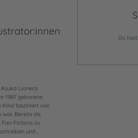
S
ustrator:innen
Du hast
 Asuka Lionera
ahr 1987 geborene
 Kind fasziniert von
war. Bereits als
 Fan-Fictions zu
u schreiben und…