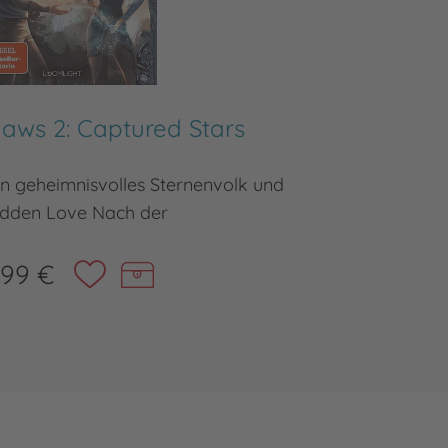
aws 2: Captured Stars
n geheimnisvolles Sternenvolk und
Damit 
idden Love Nach der
,99 €