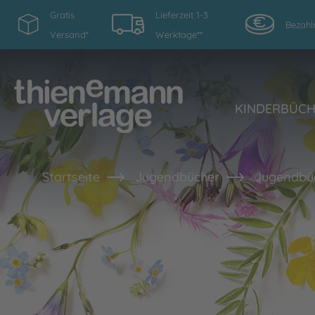
Gratis
Lieferzeit 1-3
Bezahl
Versand*
Werktage**
KINDERBÜC
Startseite
Jugendbücher
Jugendbüc