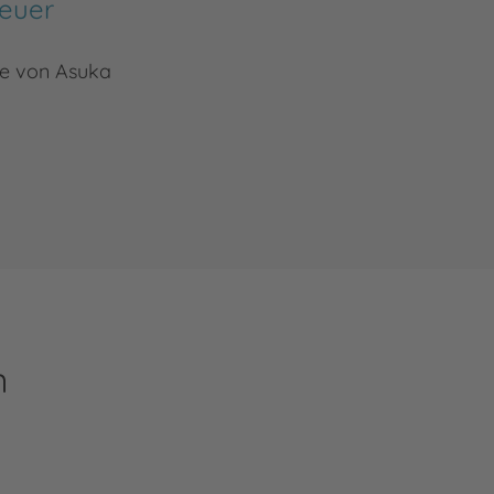
Feuer
le von Asuka
n