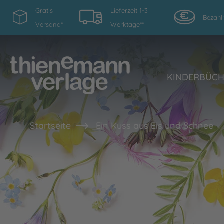
Gratis
Lieferzeit 1-3
Bezahl
Versand*
Werktage**
KINDERBÜC
Startseite
Ein Kuss aus Eis und Schnee