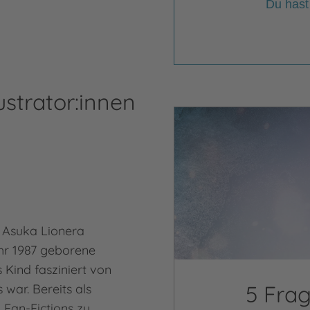
Du hast
ustrator:innen
 Asuka Lionera
ahr 1987 geborene
 Kind fasziniert von
5 Fra
war. Bereits als
 Fan-Fictions zu