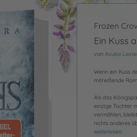
Frozen Cro
Ein Kuss 
von
Asuka Lione
Wenn ein Kuss de
mitreißende Rom
Als das Königspaa
einzige Tochter 
vermählen, bleib
nichts anderes üb
weiterlesen