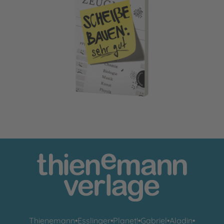
Scheiße bauen: sehr gut
Thienemann
•
Esslinger
•
Planet!
•
Gabriel
•
Aladin
•