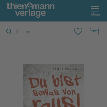
Menu
Suchbegriff eingeben