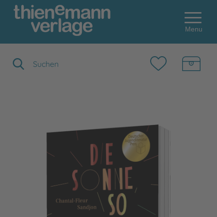
Menu
Suchbegriff eingeben