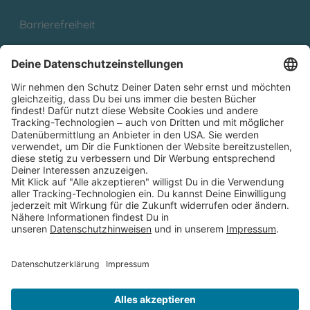
Barrierefreiheit
Cookies
Partnerprogramm (Affiliate)
Folge uns auf
* Versandkostenfrei ab 9,00 € Bestellwert innerhalb
Deutschlands
** Lieferzeit 1-3 Werktage innerhalb Deutschlands
Thienemann-Esslinger Verlag GmbH, Blumenstraße 36, D-70182
Stuttgart