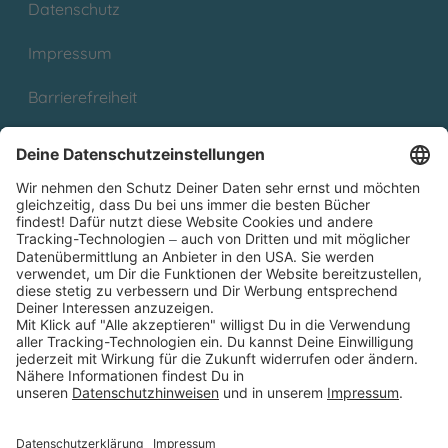
Datenschutz
Impressum
Barrierefreiheit
Cookies
Partnerprogramm (Affiliate)
Folge uns auf
* Versandkostenfrei ab 9,00 € Bestellwert innerhalb
Deutschlands
** Lieferzeit 1-3 Werktage innerhalb Deutschlands
Thienemann-Esslinger Verlag GmbH, Blumenstraße 36, D-70182