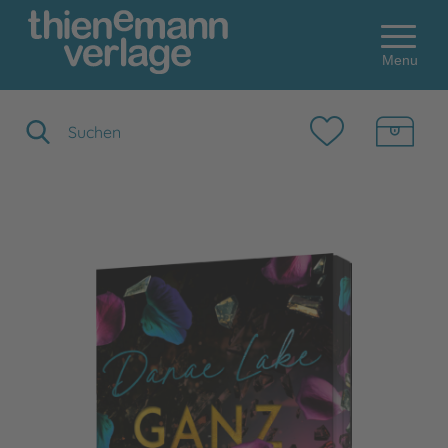
Menu
Suchbegriff eingeben