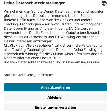
Partnerprogramm (Affiliate)
Folge uns auf
* Versandkostenfrei ab 9,00 € Bestellwert innerhalb
Deutschlands
** Lieferzeit 1-3 Werktage innerhalb Deutschlands
Thienemann-Esslinger Verlag GmbH, Blumenstraße 36, D-70182
Stuttgart
BESTELLUNG WIDERRUFEN