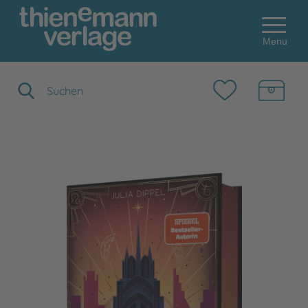
Menu
Suchbegriff eingeben