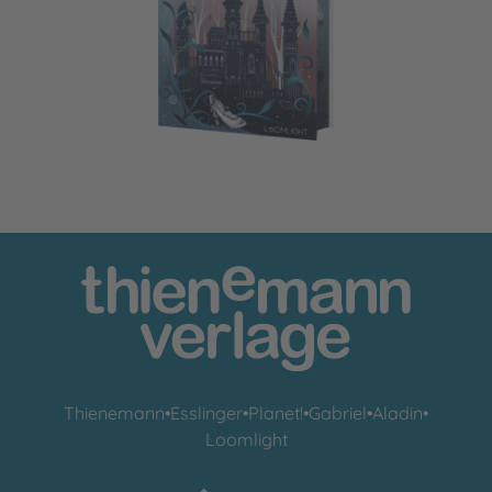
The Cinder Queen 1: How Villains are born
Thienemann
•
Esslinger
•
Planet!
•
Gabriel
•
Aladin
•
Loomlight