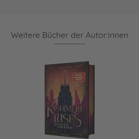
Weitere Bücher der Autor:innen
Velvet-Dilogie 2: Kashmere Rises, but the Skies fade in Ash