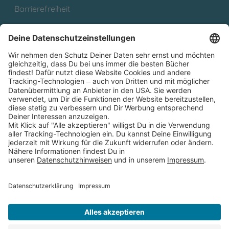
Barrierefreiheit
Cookies
Partnerprogramm (Affiliate)
Folge uns auf
* Versandkostenfrei ab 9,00 € Bestellwert innerhalb
Deutschlands
** Lieferzeit 1-3 Werktage innerhalb Deutschlands
Thienemann-Esslinger Verlag GmbH, Blumenstraße 36, D-70182
Stuttgart
BESTELLUNG WIDERRUFEN