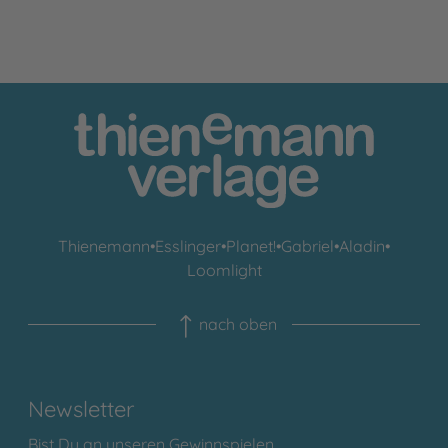
Thienemann
•
Esslinger
•
Planet!
•
Gabriel
•
Aladin
•
Loomlight
nach oben
Newsletter
Bist Du an unseren Gewinnspielen