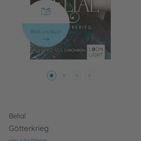
Blick ins Buch
Belial
Götterkrieg
von
Julia Dippel