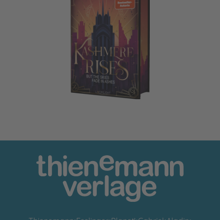
Velvet-Dilogie 2: Kashmere Rises, but the Skies fade in Ash