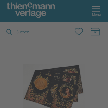
Menu
Suchbegriff eingeben