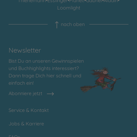
Thienemann
•
Esslinger
•
Planet!
•
Gabriel
•
Aladin
•
Loomlight
nach oben
Newsletter
Bist Du an unseren Gewinnspielen
und Buchhighlights interessiert?
Dann trage Dich hier schnell und
einfach ein!
Abonniere jetzt
Service & Kontakt
Jobs & Karriere