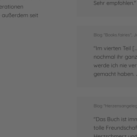
Sehr empfohlen."
erationen
e außerdem seit
Blog "Books.fairies", J
"Im vierten Teil [
nochmal ihr ganze
werde ich nie ver
gemacht haben. J
Blog "Herzensangelege
"Das Buch ist imm
tolle Freundschaf
Herzschmerz und e