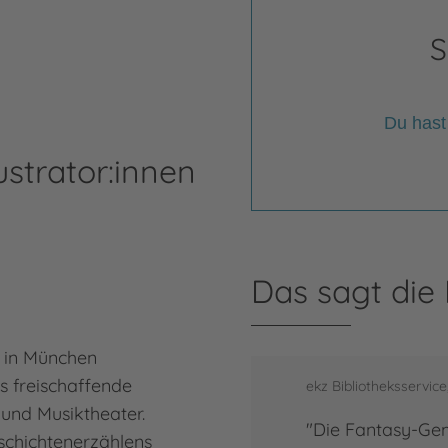
S
Du hast
ustrator:innen
Das sagt die
4 in München
s freischaffende
ekz Bibliotheksservic
 und Musiktheater.
"Die Fantasy-Geme
chichtenerzählens