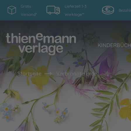
Gratis
Lieferzeit 1-3
Bezahl
Versand*
Werktage**
KINDERBÜC
Startseite
Verbrannte Erde