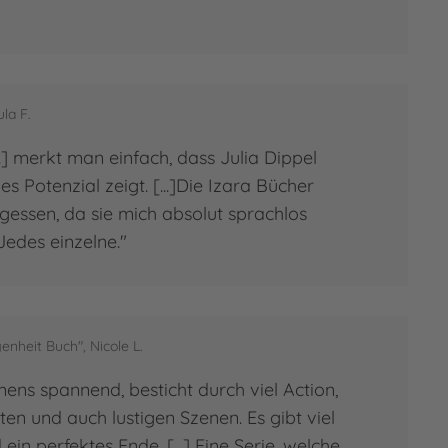
ula F.
...] merkt man einfach, dass Julia Dippel
s Potenzial zeigt. [...]Die Izara Bücher
gessen, da sie mich absolut sprachlos
edes einzelne."
nheit Buch", Nicole L.
ens spannend, besticht durch viel Action,
ten und auch lustigen Szenen. Es gibt viel
in perfektes Ende. [...] Eine Serie, welche