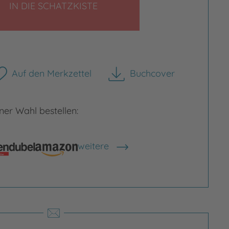
LEGEN
IN DIE SCHATZKISTE
Auf den Merkzettel
Buchcover
herunterladen
rgrößern
er Wahl bestellen:
Bild vergrößern
weitere
Shops anzeigen