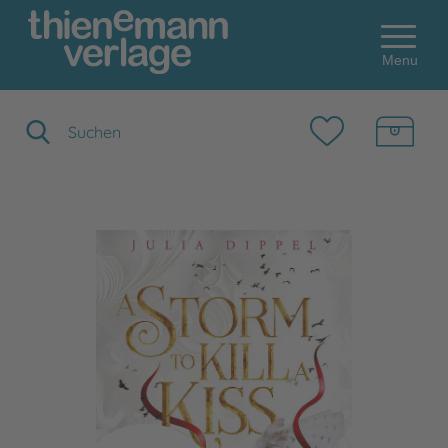
Menu
Suchbegriff eingeben