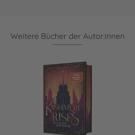
Weitere Bücher der Autor:innen
Velvet-Dilogie 2: Kashmere Rises, but the Skies fade in Ash