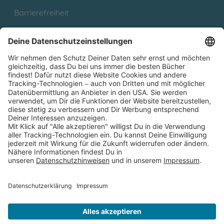
Barrierefreiheit
Cookies
Partnerprogramm (Affiliate)
Folge uns auf
* Versandkostenfrei ab 9,00 € Bestellwert innerhalb
Deutschlands
** Lieferzeit 1-3 Werktage innerhalb Deutschlands
Thienemann-Esslinger Verlag GmbH, Blumenstraße 36, D-70182
Stuttgart