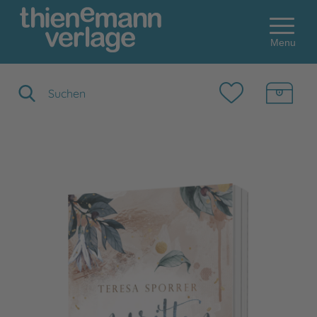
Menu
Suchbegriff eingeben