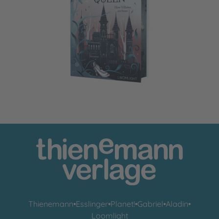
The Cinder Queen 1: How Villains are born
Thienemann
•
Esslinger
•
Planet!
•
Gabriel
•
Aladin
•
Loomlight