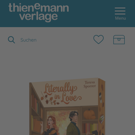
Menu
Suchbegriff eingeben