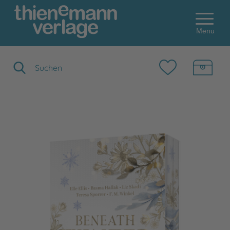
Menu
Suchbegriff eingeben