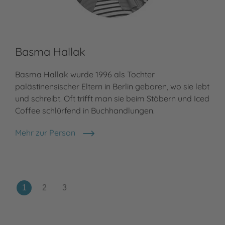
Basma Hallak
Te
Basma Hallak wurde 1996 als Tochter
Ter
palästinensischer Eltern in Berlin geboren, wo sie lebt
ein
und schreibt. Oft trifft man sie beim Stöbern und Iced
Les
Coffee schlürfend in Buchhandlungen.
ist
ver
Mehr zur Person
Basma Hallak
Meh
Ter