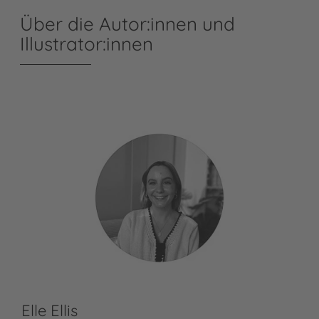
Über die Autor:innen und
Illustrator:innen
Elle Ellis
Li