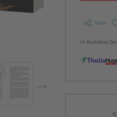
Teilen
Im Buchshop Dein
Bild vergrößern
Bild ve
S