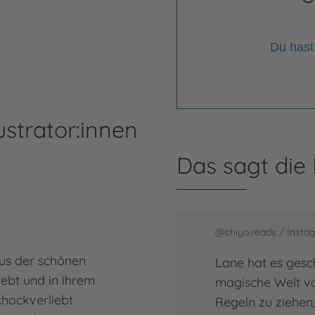
Du hast
ustrator:innen
Das sagt die
@chiyo.reads / Insta
us der schönen
Lane hat es gesch
ebt und in ihrem
magische Welt vo
chockverliebt
Regeln zu ziehen