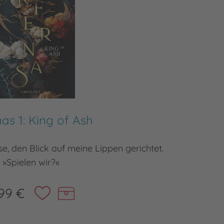
nas 1: King of Ash
se, den Blick auf meine Lippen gerichtet.
»Ich sag
»Spielen wir?«
99 €