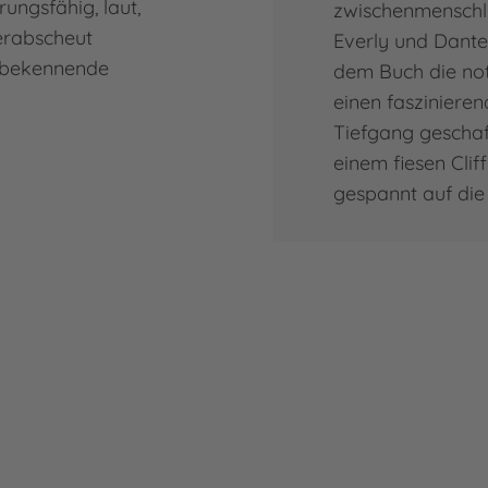
erungsfähig, laut,
zwischenmenschli
verabscheut
Everly und Dante
 bekennende
dem Buch die not
einen fasziniere
Tiefgang geschaf
einem fiesen Clif
gespannt auf die 