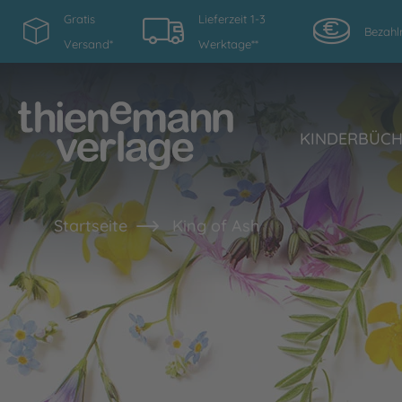
Gratis
Lieferzeit 1-3
Bezahl
Versand*
Werktage**
KINDERBÜC
Startseite
King of Ash