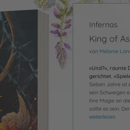
Infernas
King of A
von
Melanie Lan
»Und?«, raunte D
gerichtet. »Spie
Sieben Jahre ist
sein Schweigen ei
ihre Magie an di
sollte es sein. De
weiterlesen