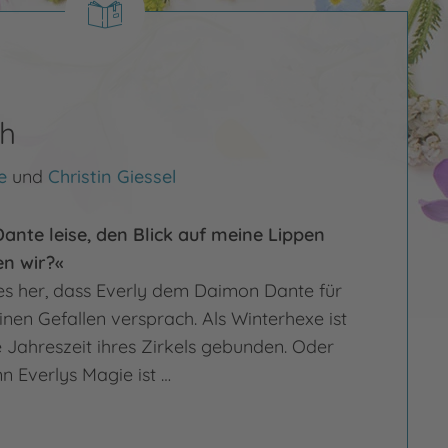
sh
e
und
Christin Giessel
ante leise, den Blick auf meine Lippen
len wir?«
 es her, dass Everly dem Daimon Dante für
nen Gefallen versprach. Als Winterhexe ist
e Jahreszeit ihres Zirkels gebunden. Oder
nn Everlys Magie ist …