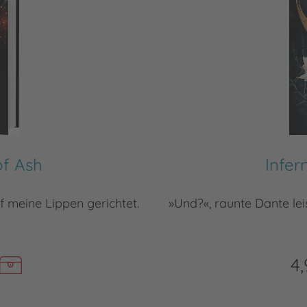
of Ash
Infer
f meine Lippen gerichtet.
»Und?«, raunte Dante lei
4,