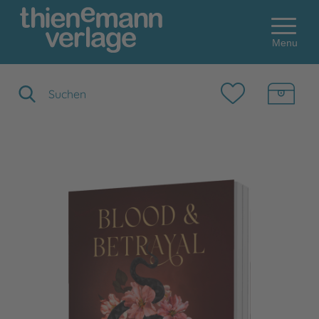
Menu
Suchbegriff eingeben