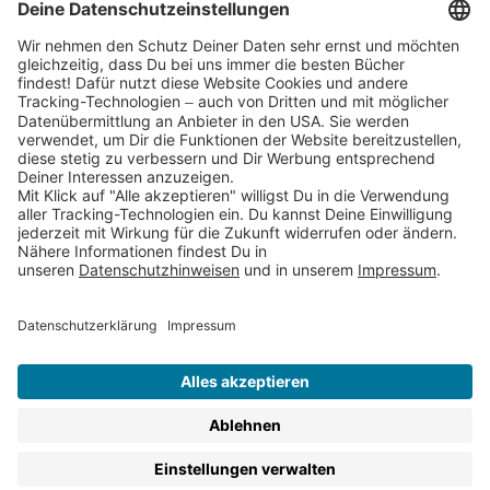
Partnerprogramm (Affiliate)
Folge uns auf
* Versandkostenfrei ab 9,00 € Bestellwert innerhalb
Deutschlands
** Lieferzeit 1-3 Werktage innerhalb Deutschlands
Thienemann-Esslinger Verlag GmbH, Blumenstraße 36, D-70182
Stuttgart
BESTELLUNG WIDERRUFEN