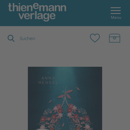
Menu
Suchbegriff eingeben