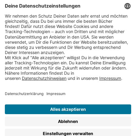
Cookies
Partnerprogramm (Affiliate)
Folge uns auf
* Versandkostenfrei ab 9,00 € Bestellwert innerhalb
Deutschlands
** Lieferzeit 1-3 Werktage innerhalb Deutschlands
Thienemann-Esslinger Verlag GmbH, Blumenstraße 36, D-70182
Stuttgart
BESTELLUNG WIDERRUFEN