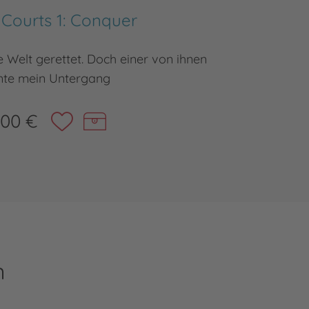
 Courts 1: Conquer
 Welt gerettet. Doch einer von ihnen
Düster-
nte mein Untergang
,00 €
n