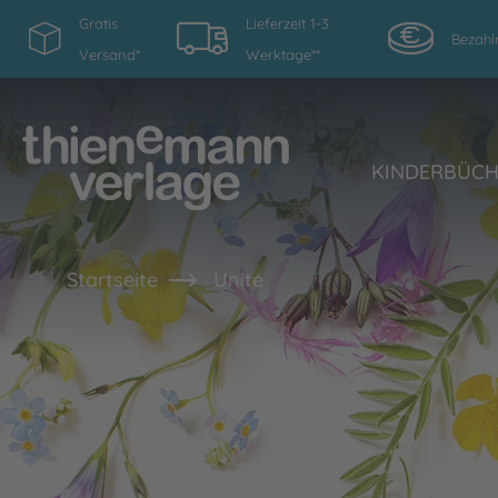
Gratis
Lieferzeit 1-3
Bezahl
Versand*
Werktage**
KINDERBÜC
Startseite
Unite