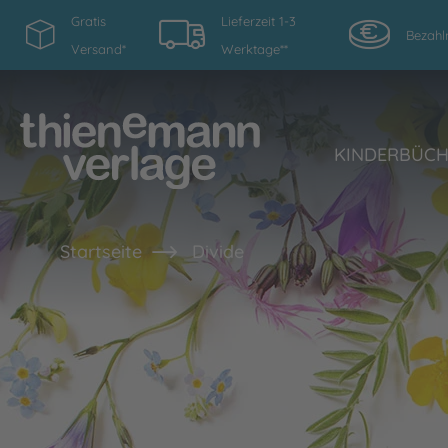
Gratis
Lieferzeit 1-3
Bezahl
Versand*
Werktage**
KINDERBÜC
Startseite
Divide