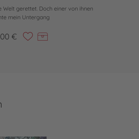
 Welt gerettet. Doch einer von ihnen
Düster-
nte mein Untergang
,00 €
n