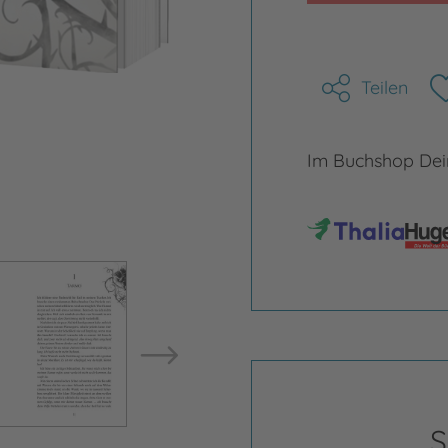
Teilen
Im Buchshop Dein
Bild vergrößern
Bild ve
S