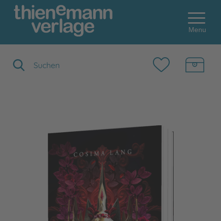
Menu
Suchbegriff eingeben