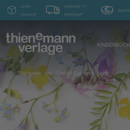
Gratis
Lieferzeit 1-3
Bezahl
Versand*
Werktage**
KINDERBÜC
Startseite
Tale of Sun and Night