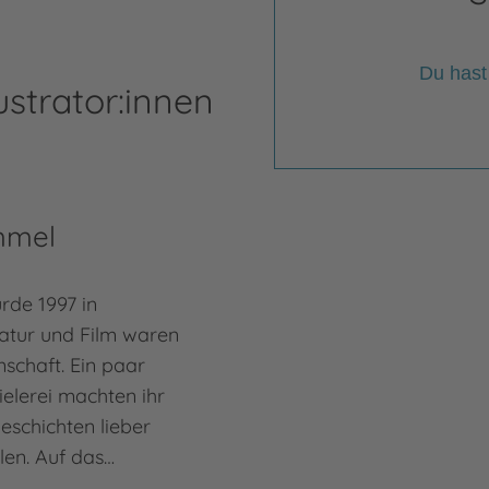
Du hast
ustrator:innen
mmel
de 1997 in
atur und Film waren
schaft. Ein paar
ielerei machten ihr
Geschichten lieber
llen. Auf das…