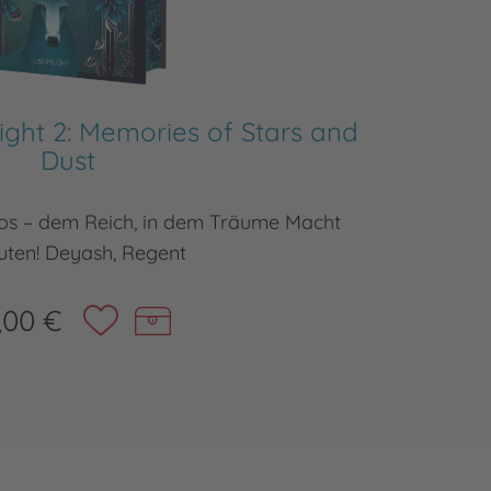
ight 2: Memories of Stars and
Tale o
Dust
os – dem Reich, in dem Träume Macht
Willkom
ten! Deyash, Regent
,00 €