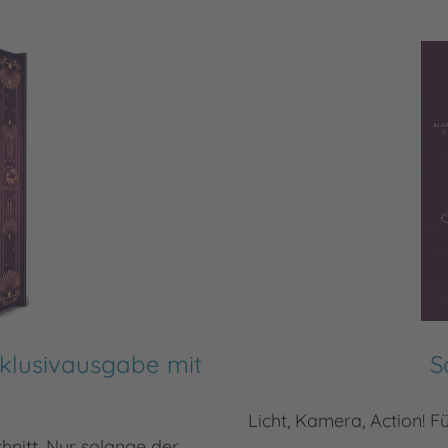
Exklusivausgabe mit
S
t
Licht, Kamera, Action! F
hnitt. Nur solange der