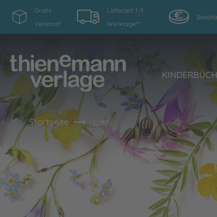
Gratis
Lieferzeit 1-3
Bezahl
Versand*
Werktage**
KINDERBÜC
Startseite
Lies