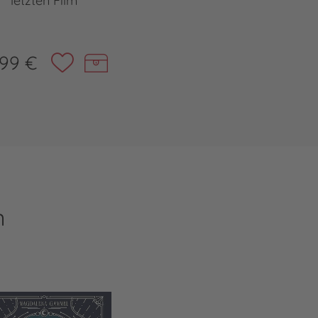
letzten Film
,99 €
n