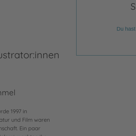
S
Du hast
ustrator:innen
mmel
de 1997 in
atur und Film waren
schaft. Ein paar