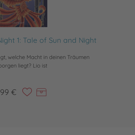
ight 1: Tale of Sun and Night
Tale o
agt, welche Macht in deinen Träumen
Willkom
orgen liegt? Lio ist
,99 €