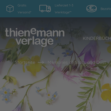
Gratis
Lieferzeit 1-3
Bezahl
Versand*
Werktage**
KINDERBÜC
Startseite
Memories of Stars and Dust