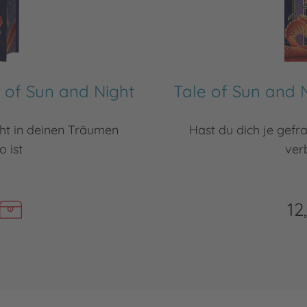
e of Sun and Night
Tale of Sun and N
cht in deinen Träumen
Hast du dich je gefr
o ist
verb
12