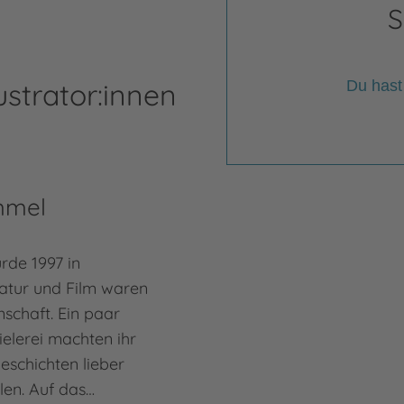
S
ustrator:innen
Du hast
mmel
de 1997 in
atur und Film waren
schaft. Ein paar
ielerei machten ihr
Geschichten lieber
llen. Auf das…