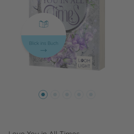
Blick ins Buch
Love You in All Times