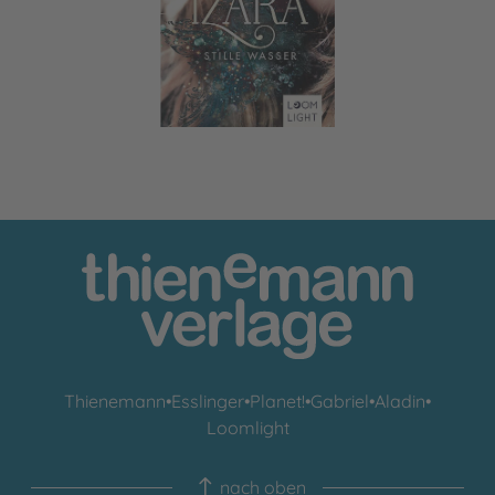
Izara 2: Stille Wasser
Thienemann
•
Esslinger
•
Planet!
•
Gabriel
•
Aladin
•
Loomlight
nach oben