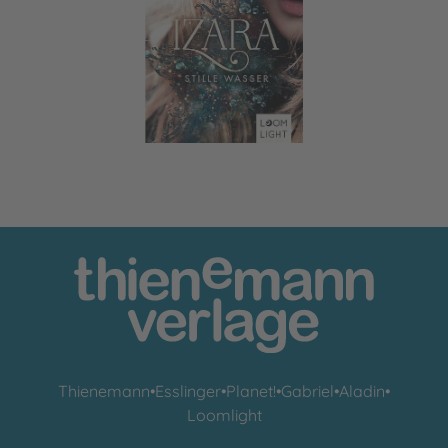
Izara 2: Stille Wasser
Thienemann
•
Esslinger
•
Planet!
•
Gabriel
•
Aladin
•
Loomlight