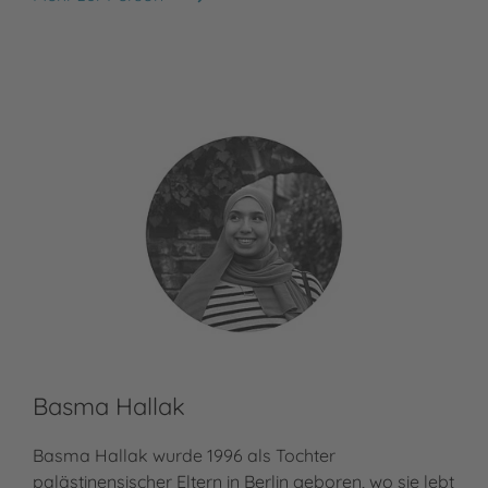
Elle Ellis
Liz
Basma Hallak
Te
Basma Hallak wurde 1996 als Tochter
Ter
palästinensischer Eltern in Berlin geboren, wo sie lebt
ein