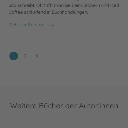
und schreibt. Oft trifft man sie beim Stöbern und Iced
Les
Coffee schlürfend in Buchhandlungen.
ist
ver
Mehr zur Person
Basma Hallak
Meh
Ter
Weitere Bücher der Autor:innen