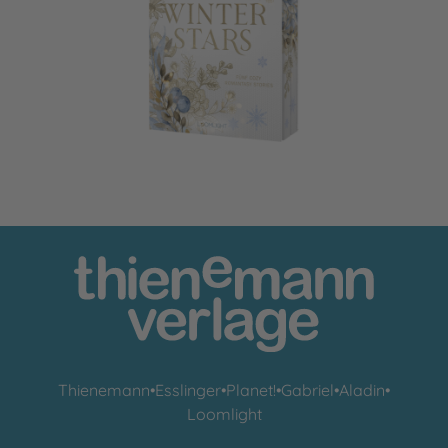
Beneath Winter Stars
Thienemann
•
Esslinger
•
Planet!
•
Gabriel
•
Aladin
•
Loomlight