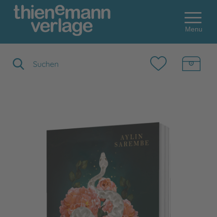
Menu
Suchbegriff eingeben