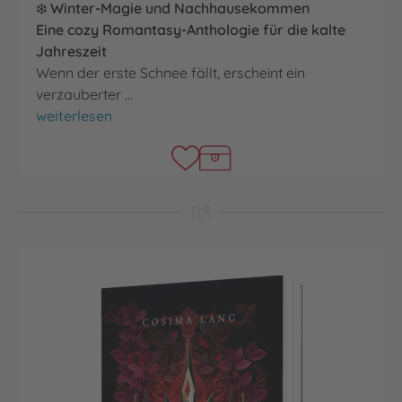
❄️
Winter-Magie und Nachhausekommen
Eine cozy Romantasy-Anthologie für die kalte
Jahreszeit
Wenn der erste Schnee fällt, erscheint ein
verzauberter …
Beneath Winter Stars
weiterlesen