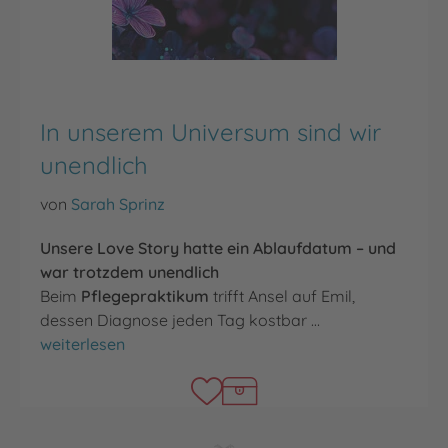
In unserem Universum sind wir
unendlich
von
Sarah Sprinz
Unsere Love Story hatte ein Ablaufdatum – und
war trotzdem unendlich
Beim
Pflegepraktikum
trifft Ansel auf Emil,
dessen Diagnose jeden Tag kostbar …
In unserem Universum sind wir unendlich
weiterlesen