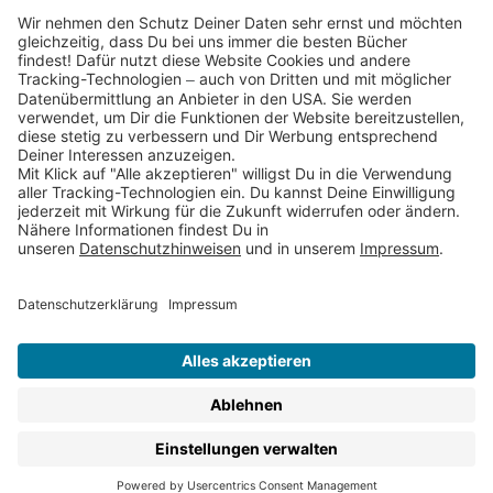
Partnerprogramm (Affiliate)
Folge uns auf
* Versandkostenfrei ab 9,00 € Bestellwert innerhalb
Deutschlands
** Lieferzeit 1-3 Werktage innerhalb Deutschlands
Thienemann-Esslinger Verlag GmbH, Blumenstraße 36, D-70182
Stuttgart
BESTELLUNG WIDERRUFEN