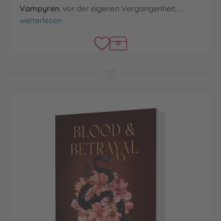
Vampyren
, vor der eigenen Vergangenheit, …
Crimson Crowns
weiterlesen