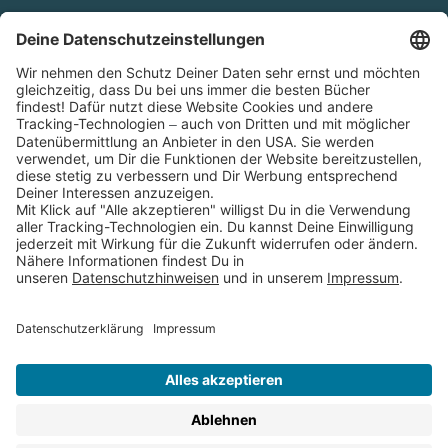
Cookies
Partnerprogramm (Affiliate)
Folge uns auf
* Versandkostenfrei ab 9,00 € Bestellwert innerhalb
Deutschlands
** Lieferzeit 1-3 Werktage innerhalb Deutschlands
Thienemann-Esslinger Verlag GmbH, Blumenstraße 36, D-70182
Stuttgart
BESTELLUNG WIDERRUFEN