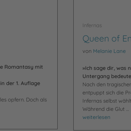
Infernas
Queen of E
von
Melanie Lane
ere Romantasy mit
»Ich sage dir, was ni
Untergang bedeute
n der 1. Auflage
Nach den tragischen 
entpuppt sich die Pr
les opfern. Doch als
Infernas selbst wähl
Während die Glut …
Queen of Embers
weiterlesen