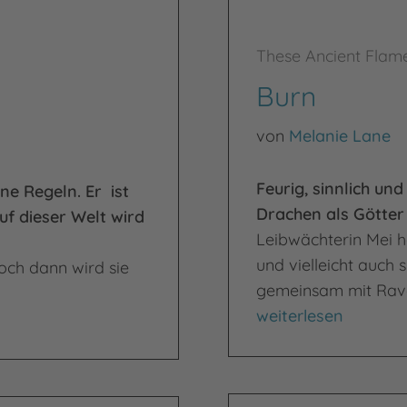
These Ancient Flam
Burn
von
Melanie Lane
Feurig, sinnlich un
ene Regeln. Er ist
Drachen als Götter 
auf dieser Welt wird
Leibwächterin Mei ha
und vielleicht auch s
doch dann wird sie
gemeinsam mit Raven
Burn
weiterlesen