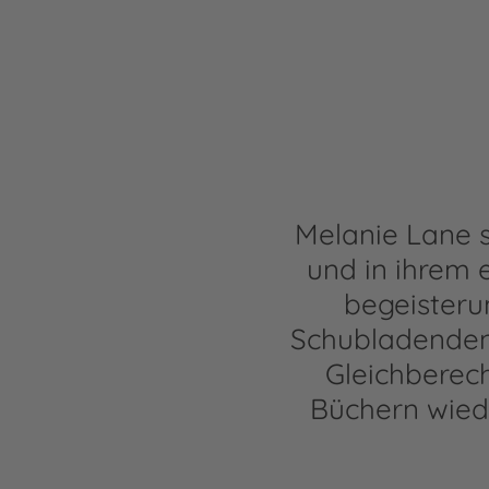
Melanie Lane 
und in ihrem e
begeisteru
Schubladendenk
Gleichberech
Büchern wiede