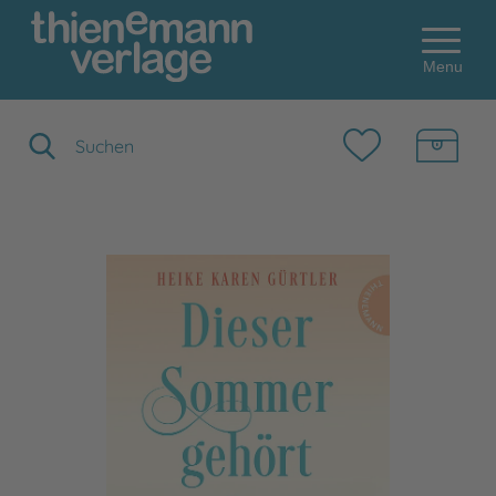
Menu
Suchbegriff eingeben