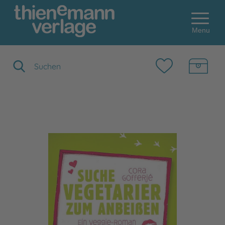
Menu
Suchbegriff eingeben