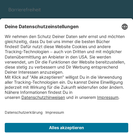
Barrierefreiheit
Cookies
Partnerprogramm (Affiliate)
Folge uns auf
* Versandkostenfrei ab 9,00 € Bestellwert innerhalb
Deutschlands
** Lieferzeit 1-3 Werktage innerhalb Deutschlands
Thienemann-Esslinger Verlag GmbH, Blumenstraße 36, D-70182
Stuttgart