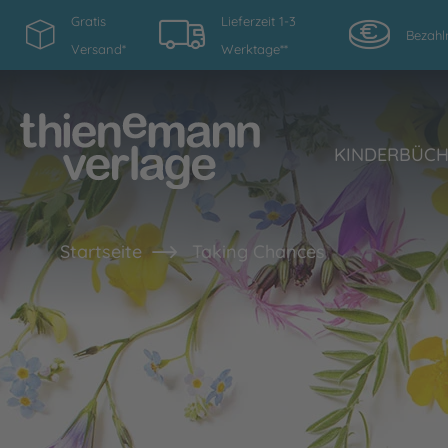
Gratis
Lieferzeit 1-3
Bezahl
Versand*
Werktage**
KINDERBÜC
Startseite
Taking Chances