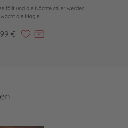
 fällt und die Nächte stiller werden,
Knister
rwacht die Magie:
,99 €
ren