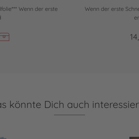
dfolie*** Wenn der erste
Wenn der erste Schnee
d
e
14
s könnte Dich auch interessie