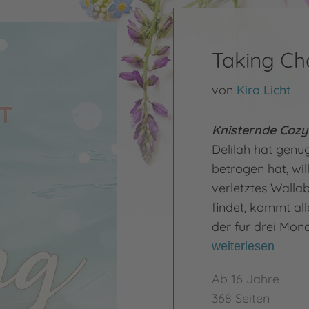
Taking Ch
von
Kira Licht
Knisternde Coz
Delilah hat genu
betrogen hat, wil
verletztes Wallab
findet, kommt all
der für drei Mona
weiterlesen
Ab 16 Jahre
368 Seiten