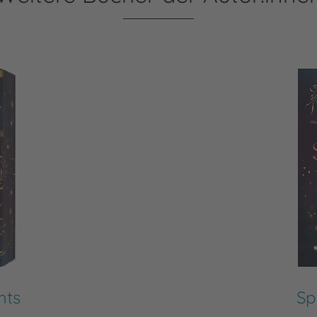
hts
Sp