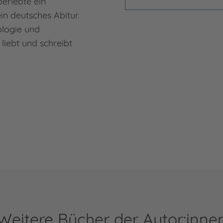
berlebte ein
n deutsches Abitur.
ologie und
liebt und schreibt
Weitere Bücher der Autor:inne