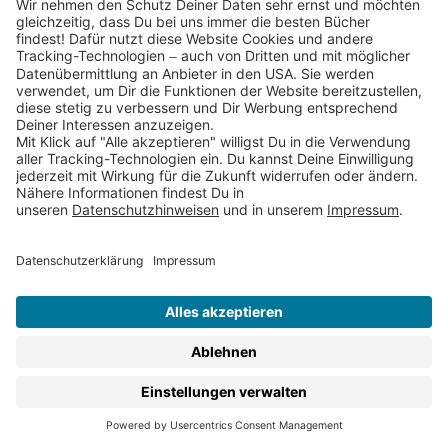
Partnerprogramm (Affiliate)
Folge uns auf
* Versandkostenfrei ab 9,00 € Bestellwert innerhalb
Deutschlands
** Lieferzeit 1-3 Werktage innerhalb Deutschlands
Thienemann-Esslinger Verlag GmbH, Blumenstraße 36, D-70182
Stuttgart
BESTELLUNG WIDERRUFEN