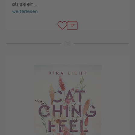
als sie ein …
Taking Chances
weiterlesen