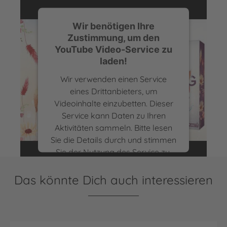
Wir benötigen Ihre
Zustimmung, um den
YouTube Video-Service zu
laden!
Wir verwenden einen Service
eines Drittanbieters, um
Videoinhalte einzubetten. Dieser
Catching Feelings | Trailer zum Buch
Service kann Daten zu Ihren
Aktivitäten sammeln. Bitte lesen
Sie die Details durch und stimmen
Sie der Nutzung des Service zu,
um dieses Video anzusehen.
Das könnte Dich auch interessieren
Mehr Informationen
Akzeptieren